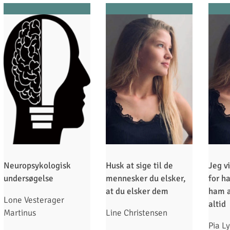
Neuropsykologisk
Husk at sige til de
Jeg v
undersøgelse
mennesker du elsker,
for h
at du elsker dem
ham a
Lone Vesterager
altid
Martinus
Line Christensen
Pia L