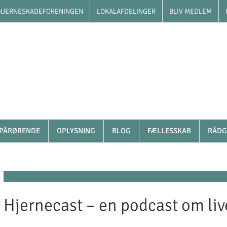
HJERNESKADEFORENINGEN
LOKALAFDELINGER
BLIV MEDLEM
PÅRØRENDE
OPLYSNING
BLOG
FÆLLESSKAB
RÅDG
Hjernecast – en podcast om li