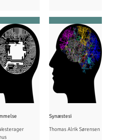
mmelse
Synæstesi
Vesterager
Thomas Alrik Sørensen
nus