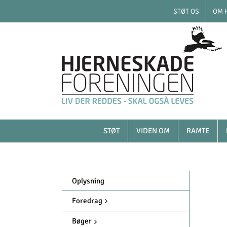
Skip
Skip
STØT OS
OM 
to
to
Content
content
STØT
VIDEN OM
RAMTE
Oplysning
Foredrag
Bøger