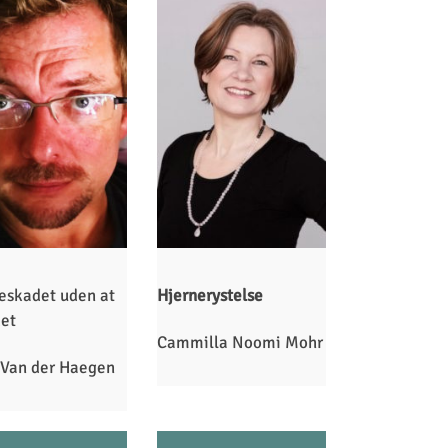
eskadet uden at
Hjernerystelse
det
Cammilla Noomi Mohr
 Van der Haegen