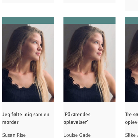
Jeg følte mig som en
‘Pårørendes
Tre sø
morder
oplevelser’
oplev
Susan Rise
Louise Gade
Silke