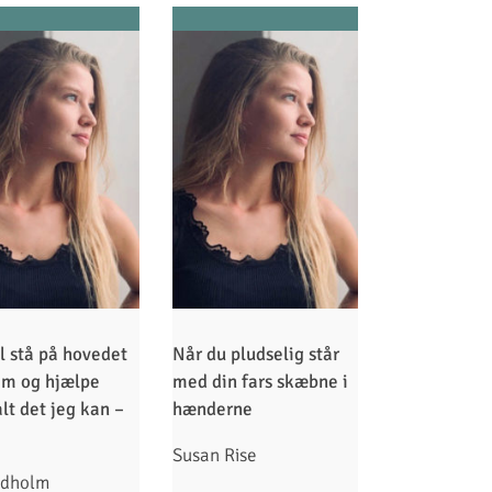
il stå på hovedet
Når du pludselig står
am og hjælpe
med din fars skæbne i
lt det jeg kan –
hænderne
Susan Rise
ydholm