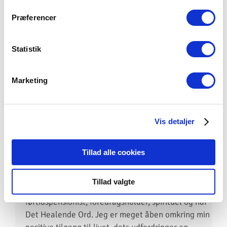
Målet er, at alle går derfra med ny forståelse,
Præferencer
større accept – og konkrete værktøjer til at få
mere
glæde og overskud ind i hverdagen.
Statistik
Marketing
Om foredragsholderen
Mit navn er Helle Arndal, jeg er 53 år, kæreste med
Vis detaljer
Kim, mor til 3 voksne døtre, svigermor og mormor
til 2 skønne piger. Jeg er skadet af 3 omgange, i
Tillad alle cookies
2006, 2008 og senest i oktober 2024.
Jeg har lært, udført, levet og genoplevet at være
Tillad valgte
nyskadet igen. Jeg er
førtidspensionist,
foredragsholder, spirituel og har
Det Healende Ord. Jeg er meget åben omkring min