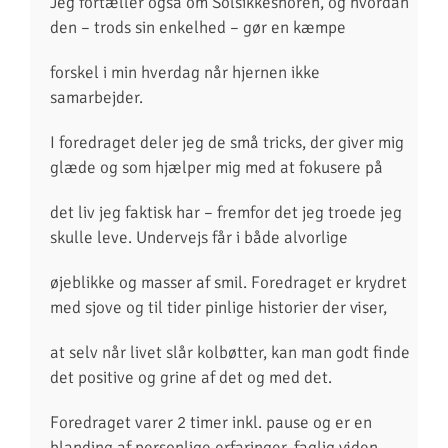
Jeg fortæller også om Solsikkesnoren, og hvordan
den – trods sin enkelhed – gør en kæmpe
forskel i min hverdag når hjernen ikke
samarbejder.
I foredraget deler jeg de små tricks, der giver mig
glæde og som hjælper mig med at fokusere på
det liv jeg faktisk har – fremfor det jeg troede jeg
skulle leve. Undervejs får i både alvorlige
øjeblikke og masser af smil. Foredraget er krydret
med sjove og til tider pinlige historier der viser,
at selv når livet slår kolbøtter, kan man godt finde
det positive og grine af det og med det.
Foredraget varer 2 timer inkl. pause og er en
blanding af personlige erfaringer, faglig viden,