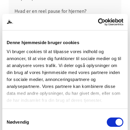
Hvad er en reel pause for hjernen?
Jeg afmystificerer begrebet og gennemgår
konkrete typer pauser, du kan bruge i hverdagen,
nogle
lette og andre lidt mere tidskrævende.
Denne hjemmeside bruger cookies
Vi bruger cookies til at tilpasse vores indhold og
• Meditation i praksis
annoncer, til at vise dig funktioner til sociale medier og til
at analysere vores trafik. Vi deler også oplysninger om
Jeg guider en kort meditation, som skaber ro,
din brug af vores hjemmeside med vores partnere inden
nærvær og kontakt til kroppen – en
for sociale medier, annonceringspartnere og
teknik,
deltagerne kan tage direkte med hjem.
analysepartnere. Vores partnere kan kombinere disse
data med andre oplysninger, du har givet dem, eller som
Foredraget varer 2 timer inkl. pause og er en
de har indsamlet fra din brug af deres tjenester.
blanding af personlige erfaringer, faglig viden
og
humor.
Samtykkevalg
Nødvendig