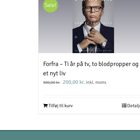
Sale!
Forfra – Ti år på tv, to blodpropper og
et nyt liv
Den
Den
200,00
kr.
inkl. moms
300,00
kr.
oprindelige
aktuelle
pris
pris
var:
er:
Tilføj til kurv
Detalj
300,00 kr..
200,00 kr..