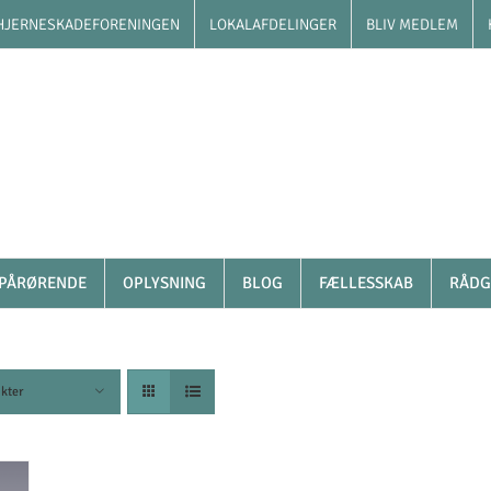
HJERNESKADEFORENINGEN
LOKALAFDELINGER
BLIV MEDLEM
PÅRØRENDE
OPLYSNING
BLOG
FÆLLESSKAB
RÅDG
kter