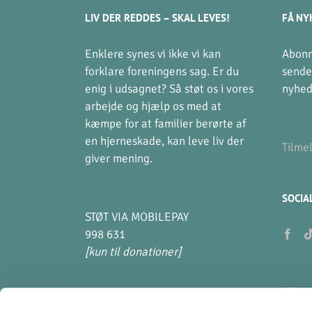
LIV DER REDDES – SKAL LEVES!
FÅ NY
Enklere synes vi ikke vi kan
Abonn
forklare foreningens sag. Er du
sende
enig i udsagnet? Så støt os i vores
nyhed
arbejde og hjælp os med at
kæmpe for at familier berørte af
en hjerneskade, kan leve liv der
Tilme
giver mening.
SOCIA
STØT VIA MOBILEPAY
998 631
[kun til donationer]
PERSO