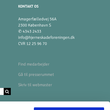
KONTAKT OS
Amagerfælledvej 56A
2300 København S
✆ 4343 2433
info@hjerneskadeforeningen.dk
CVR 12 25 96 70
Find medarbejder
Gå til presserummet
Skriv til webmaster