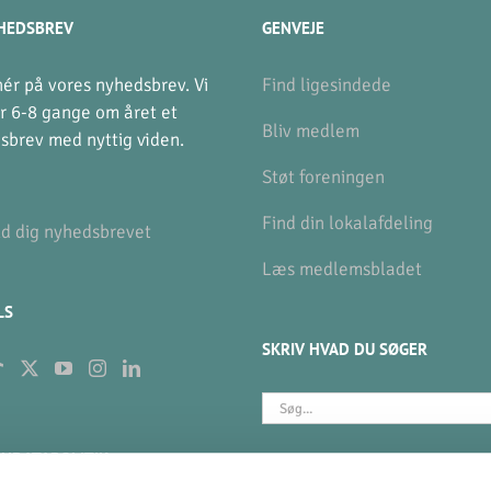
HEDSBREV
GENVEJE
ér på vores nyhedsbrev. Vi
Find ligesindede
r 6-8 gange om året et
Bliv medlem
sbrev med nyttig viden.
Støt foreningen
Find din lokalafdeling
ld dig nyhedsbrevet
Læs medlemsbladet
LS
SKRIV HVAD DU SØGER
Søg
efter:
NDATAPOLITIK