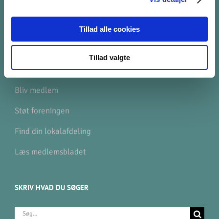
Hvad gør vi med dine data?
Tillad alle cookies
GENVEJE
Tillad valgte
Find ligesindede
Bliv medlem
Støt foreningen
Find din lokalafdeling
Læs medlemsbladet
SKRIV HVAD DU SØGER
Søg