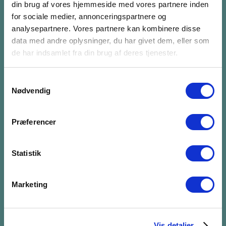
din brug af vores hjemmeside med vores partnere inden
for sociale medier, annonceringspartnere og
FÅ NYHEDSBREV
analysepartnere. Vores partnere kan kombinere disse
data med andre oplysninger, du har givet dem, eller som
Abonnér på vores nyhedsbrev. Vi sender 6-8 gange
de har indsamlet fra din brug af deres tjenester.
om året et nyhedsbrev med nyttig viden.
Samtykkevalg
Nødvendig
Tilmeld dig nyhedsbrevet
Præferencer
SOCIALS
Statistik
Marketing
PERSONDATAPOLITIK
Vis detaljer