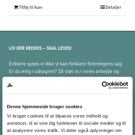
Tilføj til kurv
Detaljer
LIV DER REDDES – SKAL LEVES!
Enklere synes vi ikke vi kan forklare foreningens sag.
Er du enig i udsagnet? Så støt os i vores arbejde og
hjælp os med at kæmpe for at familier berørte af en
hjerneskade, kan leve liv der giver mening.
Denne hjemmeside bruger cookies
STØT VIA MOBILEPAY
Vi bruger cookies til at tilpasse vores indhold og
998 631
annoncer, til at vise dig funktioner til sociale medier og til
[kun til donationer]
at analysere vores trafik. Vi deler også oplysninger om