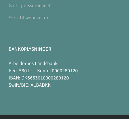
Gå til presserummet
Skriv til webmaster
BANKOPLYSNINGER
Arbejdernes Landsbank
Reg. 5301 – Konto: 0000280120
IBAN: DK3653010000280120
Swift/BIC: ALBADKK
Copyright 2012 - 2018 Avada | All Rights Reserved | Powered by
WordPress
|
Theme Fusion