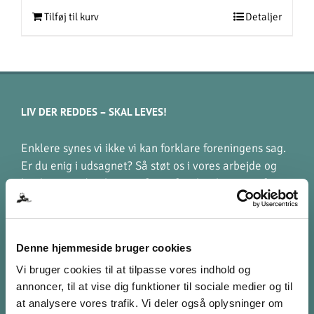
Tilføj til kurv
Detaljer
LIV DER REDDES – SKAL LEVES!
Enklere synes vi ikke vi kan forklare foreningens sag.
Er du enig i udsagnet? Så støt os i vores arbejde og
hjælp os med at kæmpe for at familier berørte af en
hjerneskade, kan leve liv der giver mening.
Denne hjemmeside bruger cookies
STØT VIA MOBILEPAY
Vi bruger cookies til at tilpasse vores indhold og
998 631
annoncer, til at vise dig funktioner til sociale medier og til
[kun til donationer]
at analysere vores trafik. Vi deler også oplysninger om