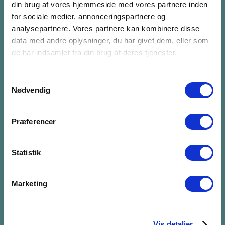
din brug af vores hjemmeside med vores partnere inden
for sociale medier, annonceringspartnere og
FÅ NYHEDSBREV
analysepartnere. Vores partnere kan kombinere disse
data med andre oplysninger, du har givet dem, eller som
Abonnér på vores nyhedsbrev. Vi sender 6-8 gange
de har indsamlet fra din brug af deres tjenester.
om året et nyhedsbrev med nyttig viden.
Samtykkevalg
Nødvendig
Tilmeld dig nyhedsbrevet
Præferencer
SOCIALS
Statistik
Marketing
PERSONDATAPOLITIK
Vis detaljer