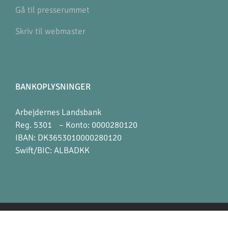
Gå til presserummet
Skriv til webmaster
BANKOPLYSNINGER
Arbejdernes Landsbank
Reg. 5301 – Konto: 0000280120
IBAN: DK3653010000280120
Swift/BIC: ALBADKK
Copyright 2012 - 2018 Avada | All Rights Reserved | Powered by
WordPress
|
Theme Fusion