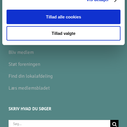
Hvad gør vi med dine data?
Tillad alle cookies
GENVEJE
Tillad valgte
Find ligesindede
Bliv medlem
Støt foreningen
Find din lokalafdeling
Læs medlemsbladet
SKRIV HVAD DU SØGER
Søg