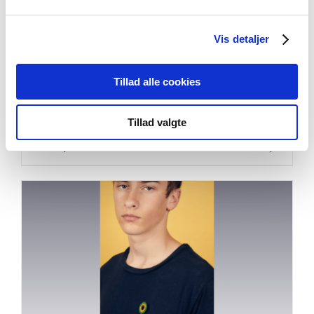
Vis detaljer
Ung med en skade i hjernen (download)
Tillad alle cookies
0,00
kr.
inkl. moms
Tillad valgte
Tilføj til kurv
Detaljer