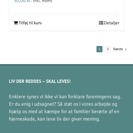
30,00
kr.
inkl. moms
Tilføj til kurv
Detaljer
1
2
Næste
LIV DER REDDES – SKAL LEVES!
Enklere synes vi ikke vi kan forklare foreningens sag.
Er du enig i udsagnet? Så støt os i vores arbejde og
hjælp os med at kæmpe for at familier berørte af en
hjerneskade, kan leve liv der giver mening.