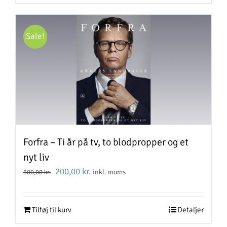
Sale!
Forfra – Ti år på tv, to blodpropper og et
nyt liv
Den
Den
200,00
kr.
inkl. moms
300,00
kr.
oprindelige
aktuelle
pris
pris
var:
er:
Tilføj til kurv
Detaljer
300,00 kr..
200,00 kr..