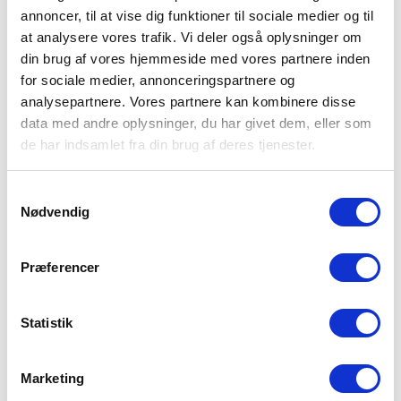
annoncer, til at vise dig funktioner til sociale medier og til
at analysere vores trafik. Vi deler også oplysninger om
din brug af vores hjemmeside med vores partnere inden
for sociale medier, annonceringspartnere og
analysepartnere. Vores partnere kan kombinere disse
Folder/FAQ: STU – særligt tilrettelagt
data med andre oplysninger, du har givet dem, eller som
uddannelse
de har indsamlet fra din brug af deres tjenester.
0,00
kr.
inkl. moms
Samtykkevalg
Nødvendig
Tilføj til kurv
Detaljer
Præferencer
Statistik
Marketing