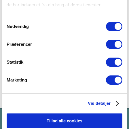
de har indsamlet fra din brug af deres tjenester.
Samtykkevalg
Nødvendig
Præferencer
Ung med en skade i hjernen (download)
Statistik
0,00
kr.
inkl. moms
Marketing
Tilføj til kurv
Detaljer
Vis detaljer
Tillad alle cookies
LIV DER REDDES – SKAL LEVES!