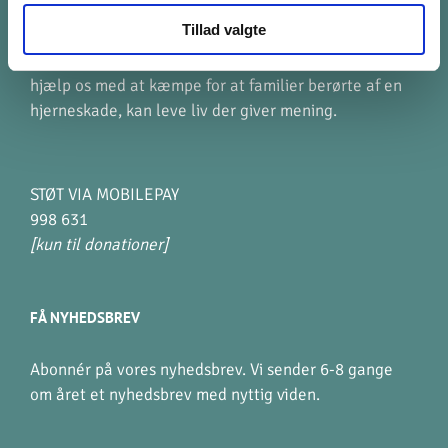
Tillad valgte
Enklere synes vi ikke vi kan forklare foreningens sag.
Er du enig i udsagnet? Så støt os i vores arbejde og
hjælp os med at kæmpe for at familier berørte af en
hjerneskade, kan leve liv der giver mening.
STØT VIA MOBILEPAY
998 631
[kun til donationer]
FÅ NYHEDSBREV
Abonnér på vores nyhedsbrev. Vi sender 6-8 gange
om året et nyhedsbrev med nyttig viden.