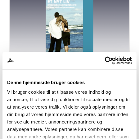
Et nyt liv efter hjerneskade (download)
0,00
kr.
Denne hjemmeside bruger cookies
inkl. moms
Vi bruger cookies til at tilpasse vores indhold og
annoncer, til at vise dig funktioner til sociale medier og til
Tilføj til kurv
Detaljer
at analysere vores trafik. Vi deler også oplysninger om
din brug af vores hjemmeside med vores partnere inden
for sociale medier, annonceringspartnere og
analysepartnere. Vores partnere kan kombinere disse
data med andre oplysninger, du har givet dem, eller som