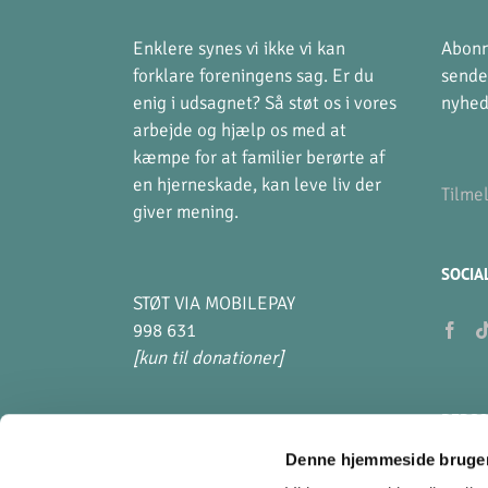
Enklere synes vi ikke vi kan
Abonn
forklare foreningens sag. Er du
sende
enig i udsagnet? Så støt os i vores
nyhed
arbejde og hjælp os med at
kæmpe for at familier berørte af
en hjerneskade, kan leve liv der
Tilme
giver mening.
SOCIA
STØT VIA MOBILEPAY
998 631
[kun til donationer]
PERSO
Denne hjemmeside bruger
Hvad 