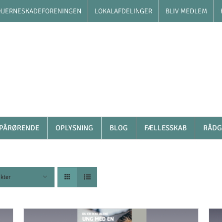
HJERNESKADEFORENINGEN
LOKALAFDELINGER
BLIV MEDLEM
PÅRØRENDE
OPLYSNING
BLOG
FÆLLESSKAB
RÅDG
kter