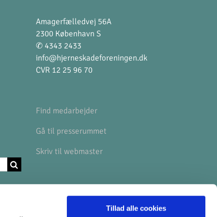
Amagerfælledvej 56A
2300 København S
✆ 4343 2433
info@hjerneskadeforeningen.dk
CVR 12 25 96 70
Find medarbejder
Gå til presserummet
Skriv til webmaster
BANKOPLYSNINGER
Tillad alle cookies