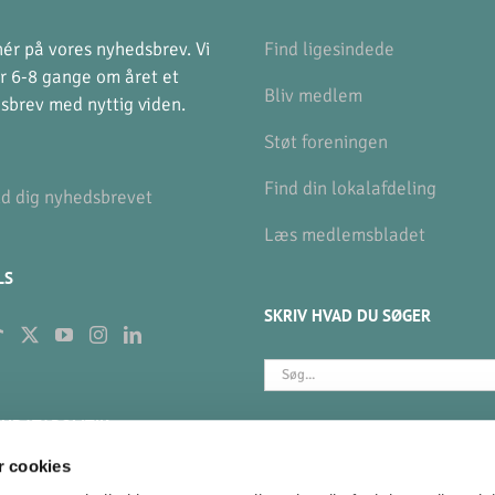
ér på vores nyhedsbrev. Vi
Find ligesindede
r 6-8 gange om året et
Bliv medlem
sbrev med nyttig viden.
Støt foreningen
Find din lokalafdeling
ld dig nyhedsbrevet
Læs medlemsbladet
LS
SKRIV HVAD DU SØGER
Søg
efter:
NDATAPOLITIK
BETAL KONTINGENT
 cookies
gør vi med dine data?
MobilePay