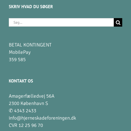
SKRIV HVAD DU SØGER
Søg
efter:
BETAL KONTINGENT
MobilePay
359 585
KONTAKT OS
Amagerfælledvej 56A
2300 København S
✆ 4343 2433
info@hjerneskadeforeningen.dk
CVR 12 25 96 70