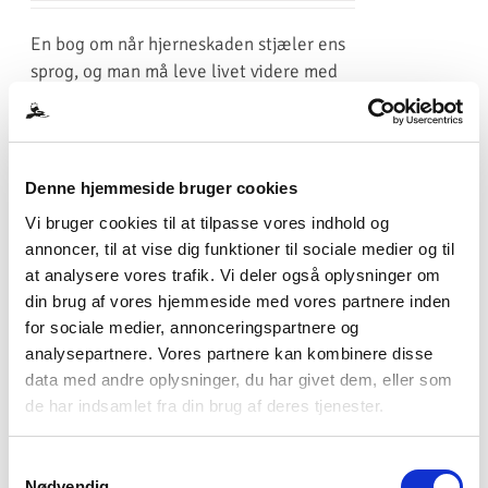
En bog om når hjerneskaden stjæler ens
sprog, og man må leve livet videre med
afasi. af Vibeke Sporon-Fiedler Turbine,
2007 157 sider
Tilføj til kurv
Detaljer
Denne hjemmeside bruger cookies
Vi bruger cookies til at tilpasse vores indhold og
annoncer, til at vise dig funktioner til sociale medier og til
at analysere vores trafik. Vi deler også oplysninger om
din brug af vores hjemmeside med vores partnere inden
Forfra – Ti år på tv, to blodpropper
for sociale medier, annonceringspartnere og
og et nyt liv
Sale!
analysepartnere. Vores partnere kan kombinere disse
Den
Den
200,00
kr.
inkl. moms
300,00
kr.
data med andre oplysninger, du har givet dem, eller som
oprindelige
aktuelle
de har indsamlet fra din brug af deres tjenester.
pris
pris
Forfra – ti år på tv, to blodpropper og et
var:
er:
Samtykkevalg
nyt liv af Anders Langballe i samarbejde
300,00 kr..
200,00 kr..
Nødvendig