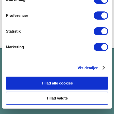
med Martin Flink 2021 240 sider Udgivet
26. april 2021
Præferencer
Tilføj til kurv
Detaljer
Statistik
Marketing
LIV DER REDDES – SKAL LEVES!
Vis detaljer
Enklere synes vi ikke vi kan forklare foreningens sag.
Er du enig i udsagnet? Så støt os i vores arbejde og
Tillad alle cookies
hjælp os med at kæmpe for at familier berørte af en
hjerneskade, kan leve liv der giver mening.
Tillad valgte