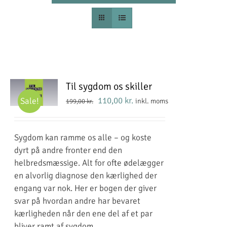
Til sygdom os skiller
Den
Den
110,00
kr.
Sale!
inkl. moms
199,00
kr.
oprindelige
aktuelle
pris
pris
Sygdom kan ramme os alle – og koste
var:
er:
dyrt på andre fronter end den
199,00 kr..
110,00 kr..
helbredsmæssige. Alt for ofte ødelægger
en alvorlig diagnose den kærlighed der
engang var nok. Her er bogen der giver
svar på hvordan andre har bevaret
kærligheden når den ene del af et par
bliver ramt af sygdom.