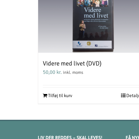
Videre med livet (DVD)
50,00
kr.
inkl. moms
Tilføj til kurv
Detalj
LIV DER REDDES – SKAL LEVES!
FÅ NY