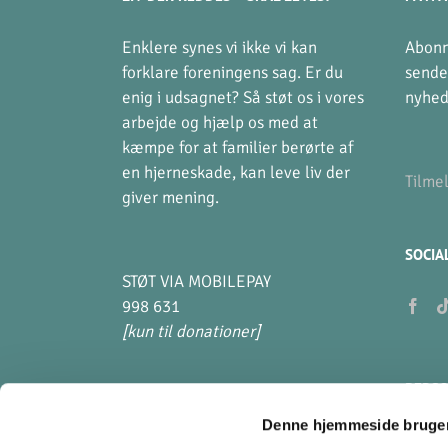
Enklere synes vi ikke vi kan
Abonn
forklare foreningens sag. Er du
sende
enig i udsagnet? Så støt os i vores
nyhed
arbejde og hjælp os med at
kæmpe for at familier berørte af
en hjerneskade, kan leve liv der
Tilme
giver mening.
SOCIA
STØT VIA MOBILEPAY
998 631
[kun til donationer]
PERSO
Denne hjemmeside bruger
Hvad 