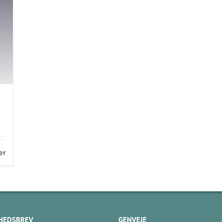
er
HEDSBREV
GENVEJE