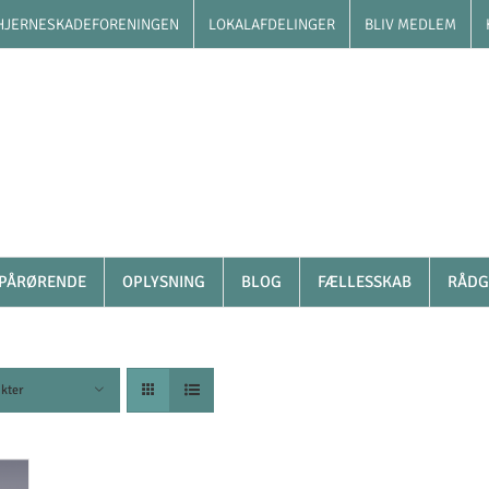
HJERNESKADEFORENINGEN
LOKALAFDELINGER
BLIV MEDLEM
PÅRØRENDE
OPLYSNING
BLOG
FÆLLESSKAB
RÅDG
kter