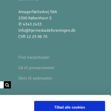
Amagerfælledvej 56A
2300 København S
✆ 4343 2433
info@hjerneskadeforeningen.dk
CVR 12 25 96 70
Find medarbejder
Gå til presserummet
Skriv til webmaster
BANKOPLYSNINGER
Tillad alle cookies