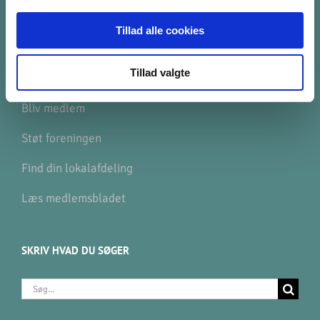
Tillad alle cookies
GENVEJE
Tillad valgte
Find ligesindede
Bliv medlem
Støt foreningen
Find din lokalafdeling
Læs medlemsbladet
SKRIV HVAD DU SØGER
Søg
efter: