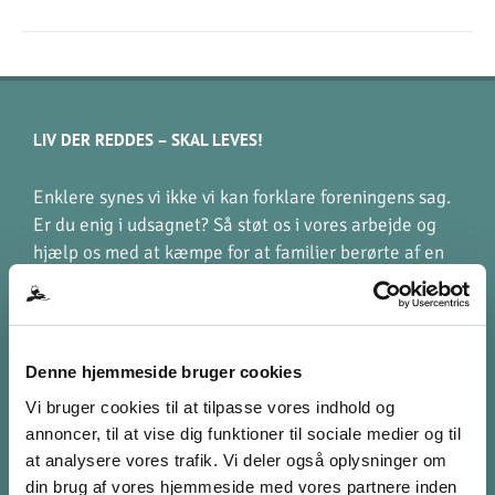
LIV DER REDDES – SKAL LEVES!
Enklere synes vi ikke vi kan forklare foreningens sag.
Er du enig i udsagnet? Så støt os i vores arbejde og
hjælp os med at kæmpe for at familier berørte af en
hjerneskade, kan leve liv der giver mening.
STØT VIA MOBILEPAY
Denne hjemmeside bruger cookies
998 631
Vi bruger cookies til at tilpasse vores indhold og
[kun til donationer]
annoncer, til at vise dig funktioner til sociale medier og til
at analysere vores trafik. Vi deler også oplysninger om
din brug af vores hjemmeside med vores partnere inden