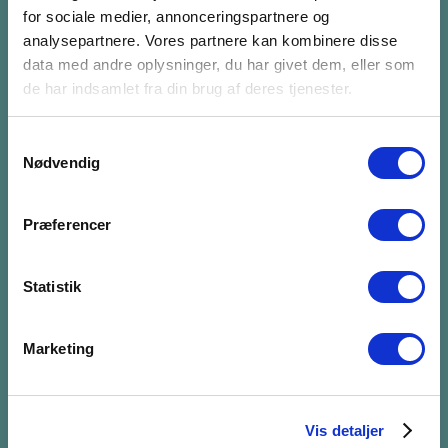
FÅ NYHEDSBREV
for sociale medier, annonceringspartnere og
analysepartnere. Vores partnere kan kombinere disse
Abonnér på vores nyhedsbrev. Vi sender 6-8 gange
data med andre oplysninger, du har givet dem, eller som
om året et nyhedsbrev med nyttig viden.
de har indsamlet fra din brug af deres tjenester.
Samtykkevalg
Nødvendig
Tilmeld dig nyhedsbrevet
Præferencer
SOCIALS
Statistik
Marketing
PERSONDATAPOLITIK
Vis detaljer
Hvad gør vi med dine data?