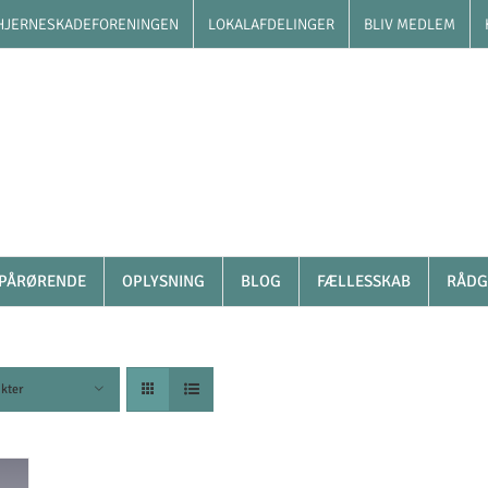
HJERNESKADEFORENINGEN
LOKALAFDELINGER
BLIV MEDLEM
PÅRØRENDE
OPLYSNING
BLOG
FÆLLESSKAB
RÅDG
kter