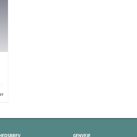
er
HEDSBREV
GENVEJE