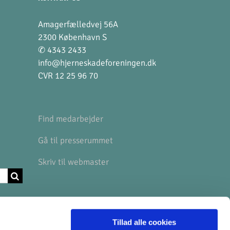
Amagerfælledvej 56A
2300 København S
✆ 4343 2433
info@hjerneskadeforeningen.dk
CVR 12 25 96 70
Find medarbejder
Gå til presserummet
Skriv til webmaster
BANKOPLYSNINGER
Tillad alle cookies