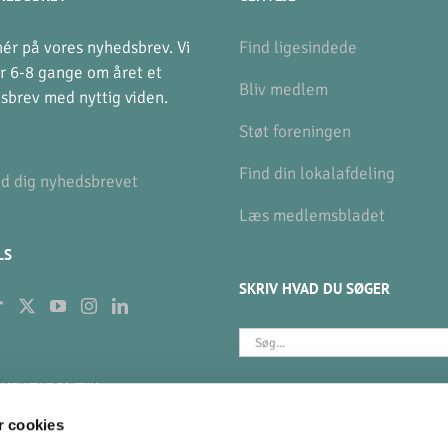
ér på vores nyhedsbrev. Vi
Find ligesindede
r 6-8 gange om året et
Bliv medlem
sbrev med nyttig viden.
Støt foreningen
Find din lokalafdeling
ld dig nyhedsbrevet
Læs medlemsbladet
LS
SKRIV HVAD DU SØGER
Søg
efter:
NDATAPOLITIK
BETAL KONTINGENT
 cookies
gør vi med dine data?
MobilePay