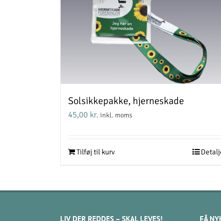
Solsikkepakke, hjerneskade
45,00
kr.
inkl. moms
Tilføj til kurv
Detalj
LIV DER REDDES – SKAL LEVES!
FÅ NY