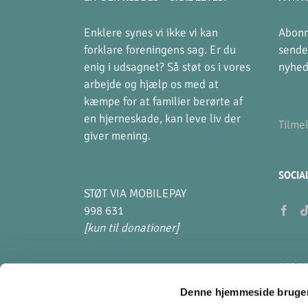
Enklere synes vi ikke vi kan
Abonn
forklare foreningens sag. Er du
sende
enig i udsagnet? Så støt os i vores
nyhed
arbejde og hjælp os med at
kæmpe for at familier berørte af
en hjerneskade, kan leve liv der
Tilme
giver mening.
SOCIA
STØT VIA MOBILEPAY
998 631
[kun til donationer]
PERSO
Denne hjemmeside bruger
Hvad 