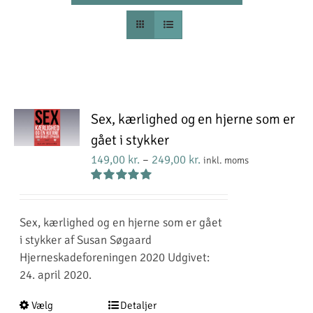
Sex, kærlighed og en hjerne som er
gået i stykker
Prisinterval:
149,00
kr.
–
249,00
kr.
inkl. moms
149,00 kr.
Vurderet
til
5.00
ud af 5
249,00 kr.
Sex, kærlighed og en hjerne som er gået
i stykker af Susan Søgaard
Hjerneskadeforeningen 2020 Udgivet:
24. april 2020.
Dette
Vælg
Detaljer