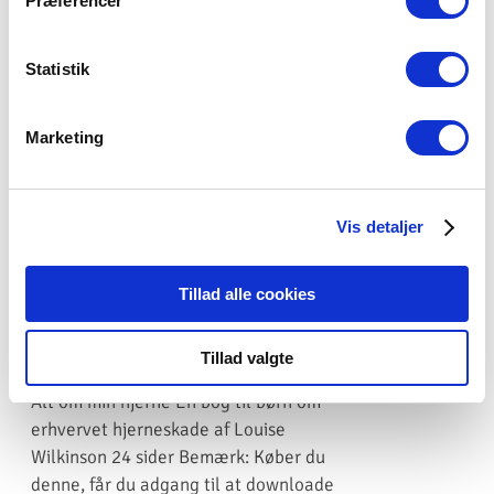
Præferencer
Ønsker du i stedet at bestille en trykt
pjece, skal du klikke
her
Statistik
Tilføj til kurv
Detaljer
Marketing
Alt om min hjerne – en bog til børn
Vis detaljer
om erhvervet hjerneskade
(download)
Tillad alle cookies
0,00
kr.
inkl. moms
Tillad valgte
Alt om min hjerne En bog til børn om
erhvervet hjerneskade af Louise
Wilkinson 24 sider Bemærk: Køber du
denne, får du adgang til at downloade