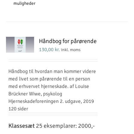
muligheder
vare
har
flere
varianter.
Mulighederne
Håndbog for pårørende
kan
vælges
130,00
kr.
inkl. moms
på
varesiden
Håndbog til hvordan man kommer videre
med livet som pårørende til en person
med erhvervet hjerneskade. af Louise
Brückner Wiwe, psykolog
Hjerneskadeforeningen 2. udgave, 2019
120 sider
Klassesæt
25 eksemplarer: 2000,-