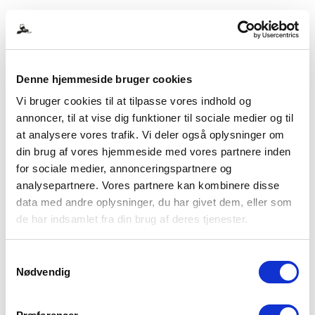
Tilføj til kurv
Detaljer
Denne hjemmeside bruger cookies
Vi bruger cookies til at tilpasse vores indhold og
Folder/FAQ: Hydrocephalus
annoncer, til at vise dig funktioner til sociale medier og til
(download)
at analysere vores trafik. Vi deler også oplysninger om
0,00
kr.
inkl. moms
din brug af vores hjemmeside med vores partnere inden
for sociale medier, annonceringspartnere og
analysepartnere. Vores partnere kan kombinere disse
Folder som informerer om
data med andre oplysninger, du har givet dem, eller som
hydrocephalus. Hjerneskadeforeningen,
de har indsamlet fra din brug af deres tjenester.
2021 12 sider Bemærk: Køber du denne,
får du adgang til at downloade pjecen og
Samtykkevalg
eventuelt selv printe den ud. Dit køb
Nødvendig
giver adgang til ubegrænset download.
Du kan gøre det så mange gange du vil.