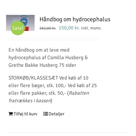
Håndbog om hydrocephalus
Den
Den
150,00
kr.
Sale!
inkl. moms
262,00
kr.
oprindelige
aktuelle
pris
pris
En håndbog om at leve med
var:
er:
hydrocephalus af Camilla Husberg &
262,00 kr..
150,00 kr..
Grethe Bakke Husberg 75 sider
STORKØB/KLASSESÆT Ved køb af 10
eller flere bøger, stk. 100,- Ved køb af 25
eller flere pakker, stk. 50,- (
Rabatten
fratrækkes i kassen
)
Tilføj til kurv
Detaljer