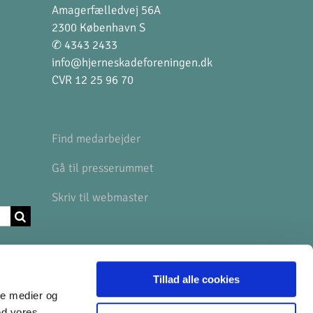
Amagerfælledvej 56A
2300 København S
✆ 4343 2433
info@hjerneskadeforeningen.dk
CVR 12 25 96 70
Find medarbejder
Gå til presserummet
Skriv til webmaster
BANKOPLYSNINGER
Tillad alle cookies
ale medier og
Arbejdernes Landsbank
ed vores