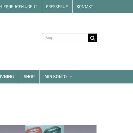
HJERNEUGEN UGE 11
PRESSERUM
KONTAKT
Søg
efter:
IVNING
SHOP
MIN KONTO