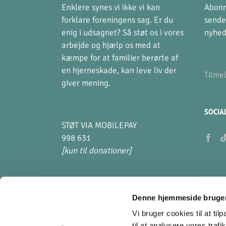
Enklere synes vi ikke vi kan
Abonn
forklare foreningens sag. Er du
sende
enig i udsagnet? Så støt os i vores
nyhed
arbejde og hjælp os med at
kæmpe for at familier berørte af
en hjerneskade, kan leve liv der
Tilme
giver mening.
SOCIA
STØT VIA MOBILEPAY
998 631
[kun til donationer]
PERSO
Denne hjemmeside bruger
Hvad 
Vi bruger cookies til at til
til at analysere vores tra