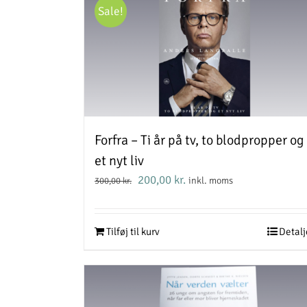
Sale!
Forfra – Ti år på tv, to blodpropper og
et nyt liv
Den
Den
200,00
kr.
inkl. moms
300,00
kr.
oprindelige
aktuelle
pris
pris
var:
er:
Tilføj til kurv
Detalj
300,00 kr..
200,00 kr..