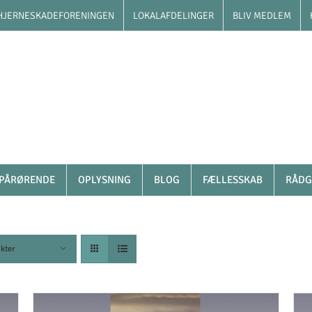
HJERNESKADEFORENINGEN
LOKALAFDELINGER
BLIV MEDLEM
PÅRØRENDE
OPLYSNING
BLOG
FÆLLESSKAB
RÅDG
kter