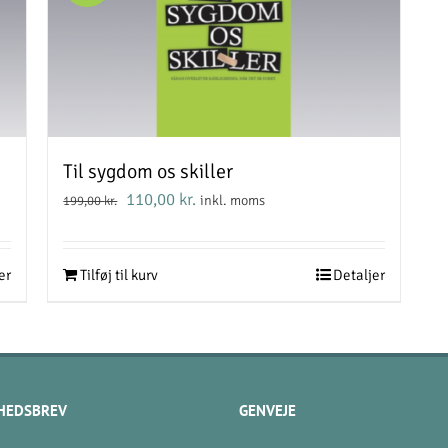
Til sygdom os skiller
Den
Den
110,00
kr.
inkl. moms
199,00
kr.
oprindelige
aktuelle
pris
pris
var:
er:
er
Tilføj til kurv
Detaljer
199,00 kr..
110,00 kr..
HEDSBREV
GENVEJE