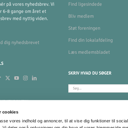
ér på vores nyhedsbrev. Vi
Find ligesindede
r 6-8 gange om året et
Bliv medlem
sbrev med nyttig viden.
Støt foreningen
Find din lokalafdeling
ld dig nyhedsbrevet
Læs medlemsbladet
LS
SKRIV HVAD DU SØGER
Søg
efter:
NDATAPOLITIK
BETAL KONTINGENT
 cookies
gør vi med dine data?
MobilePay
passe vores indhold og annoncer, til at vise dig funktioner til soci
359 585
fik. Vi deler også oplysninger om din brug af vores hjemmeside m